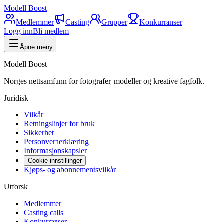
Modell Boost
Medlemmer
Casting
Grupper
Konkurranser
Logg inn
Bli medlem
Åpne meny
Modell Boost
Norges nettsamfunn for fotografer, modeller og kreative fagfolk.
Juridisk
Vilkår
Retningslinjer for bruk
Sikkerhet
Personvernerklæring
Informasjonskapsler
Cookie-innstillinger
Kjøps- og abonnementsvilkår
Utforsk
Medlemmer
Casting calls
Konkurranser