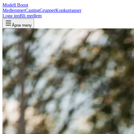
Modell Boost
Medlemmer
Casting
Grupper
Konkurranser
Logg inn
Bli medlem
Åpne meny