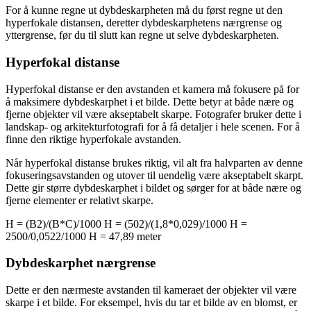
For å kunne regne ut dybdeskarpheten må du først regne ut den
hyperfokale distansen, deretter dybdeskarphetens nærgrense og
yttergrense, før du til slutt kan regne ut selve dybdeskarpheten.
Hyperfokal distanse
Hyperfokal distanse er den avstanden et kamera må fokusere på for
å maksimere dybdeskarphet i et bilde. Dette betyr at både nære og
fjerne objekter vil være akseptabelt skarpe. Fotografer bruker dette i
landskap- og arkitekturfotografi for å få detaljer i hele scenen. For å
finne den riktige hyperfokale avstanden.
Når hyperfokal distanse brukes riktig, vil alt fra halvparten av denne
fokuseringsavstanden og utover til uendelig være akseptabelt skarpt.
Dette gir større dybdeskarphet i bildet og sørger for at både nære og
fjerne elementer er relativt skarpe.
H = (B
2
)/(B*C)/1000
H = (50
2
)/(1,8*0,029)/1000
H =
2500/0,0522/1000
H = 47,89 meter
Dybdeskarphet nærgrense
Dette er den nærmeste avstanden til kameraet der objekter vil være
skarpe i et bilde. For eksempel, hvis du tar et bilde av en blomst, er