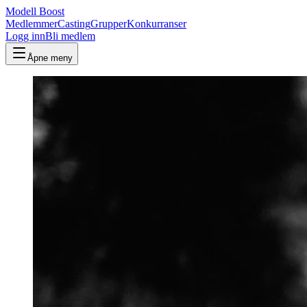
Modell Boost
Medlemmer
Casting
Grupper
Konkurranser
Logg inn
Bli medlem
Åpne meny