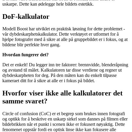
uskarpe. Dette kan ødelegge hele bildets estetikk.
DoF-kalkulator
Modell Boost har utviklet en praktisk løsning for dette problemet -
vår dybdeskarphetskalkulator. Dette verktøyet er utformet for å
hjelpe fotografer med å sikre at alle på gruppebildet er i fokus, og at
bildene blir perfekte hver gang.
Hvordan fungerer det?
Det er enkelt! Du legger inn tre faktorer: brennvidde, blenderåpning
og avstand til målet. Kalkulatoren tar disse verdiene og regner ut
dybdeskarpheten for deg. På den måten kan du enkelt tilpasse
kameraet ditt for å sikre at alle er i fokus på bildet.
Hvorfor viser ikke alle kalkulatorer det
samme svaret?
Circle of confusion (CoC) er et begrep som brukes innen fotografi
og optikk for å beskrive en uskarp sirkel som dannes på filmen eller
bildebrikken når et punkt i scenen ikke er fokusert nøyaktig. Dette
fenomenet oppstår fordi en optisk linse ikke kan fokusere alle