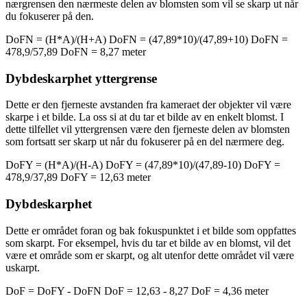
nærgrensen den nærmeste delen av blomsten som vil se skarp ut når
du fokuserer på den.
DoF
N
= (H*A)/(H+A)
DoF
N
= (47,89*10)/(47,89+10)
DoF
N
=
478,9/57,89
DoF
N
= 8,27 meter
Dybdeskarphet yttergrense
Dette er den fjerneste avstanden fra kameraet der objekter vil være
skarpe i et bilde. La oss si at du tar et bilde av en enkelt blomst. I
dette tilfellet vil yttergrensen være den fjerneste delen av blomsten
som fortsatt ser skarp ut når du fokuserer på en del nærmere deg.
DoF
Y
= (H*A)/(H-A)
DoF
Y
= (47,89*10)/(47,89-10)
DoF
Y
=
478,9/37,89
DoF
Y
= 12,63 meter
Dybdeskarphet
Dette er området foran og bak fokuspunktet i et bilde som oppfattes
som skarpt. For eksempel, hvis du tar et bilde av en blomst, vil det
være et område som er skarpt, og alt utenfor dette området vil være
uskarpt.
DoF = DoF
Y
- DoF
N
DoF = 12,63 - 8,27
DoF = 4,36 meter