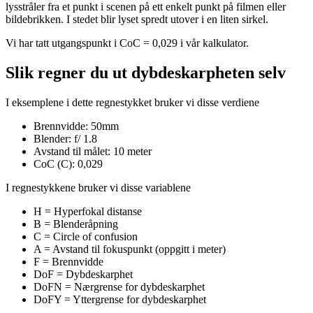
lysstråler fra et punkt i scenen på ett enkelt punkt på filmen eller
bildebrikken. I stedet blir lyset spredt utover i en liten sirkel.
Vi har tatt utgangspunkt i CoC = 0,029 i vår kalkulator.
Slik regner du ut dybdeskarpheten selv
I eksemplene i dette regnestykket bruker vi disse verdiene
Brennvidde: 50mm
Blender: f/ 1.8
Avstand til målet: 10 meter
CoC (C): 0,029
I regnestykkene bruker vi disse variablene
H = Hyperfokal distanse
B = Blenderåpning
C = Circle of confusion
A = Avstand til fokuspunkt (oppgitt i meter)
F = Brennvidde
DoF = Dybdeskarphet
DoFN = Nærgrense for dybdeskarphet
DoFY = Yttergrense for dybdeskarphet