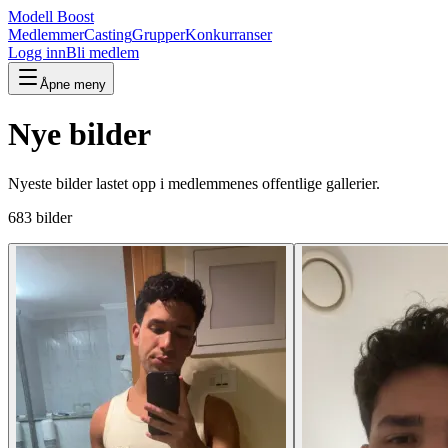
Modell Boost
Medlemmer
Casting
Grupper
Konkurranser
Logg inn
Bli medlem
Åpne meny
Nye bilder
Nyeste bilder lastet opp i medlemmenes offentlige gallerier.
683 bilder