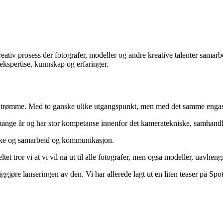
tiv prosess der fotografer, modeller og andre kreative talenter samarb
kspertise, kunnskap og erfaringer.
trømme. Med to ganske ulike utgangspunkt, men med det samme engasj
 mange år og har stor kompetanse innenfor det kameratekniske, samhandli
iske og samarbeid og kommunikasjon.
t tror vi at vi vil nå ut til alle fotografer, men også modeller, uavhen
ggjøre lanseringen av den. Vi har allerede lagt ut en liten teaser på Spo