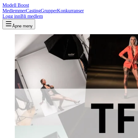
Modell Boost
Medlemmer
Casting
Grupper
Konkurranser
Logg inn
Bli medlem
Åpne meny