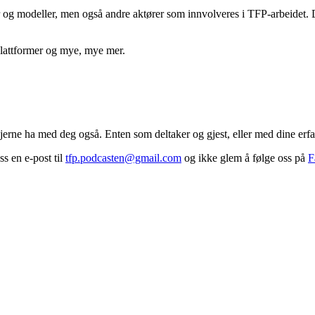
 og modeller, men også andre aktører som innvolveres i TFP-arbeidet. 
lattformer og mye, mye mer.
erne ha med deg også. Enten som deltaker og gjest, eller med dine erfari
ss en e-post til
tfp.podcasten@gmail.com
og ikke glem å følge oss på
F