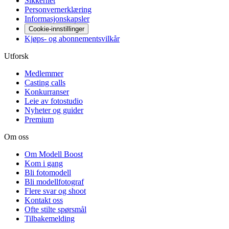
Sikkerhet
Personvernerklæring
Informasjonskapsler
Cookie-innstillinger
Kjøps- og abonnementsvilkår
Utforsk
Medlemmer
Casting calls
Konkurranser
Leie av fotostudio
Nyheter og guider
Premium
Om oss
Om Modell Boost
Kom i gang
Bli fotomodell
Bli modellfotograf
Flere svar og shoot
Kontakt oss
Ofte stilte spørsmål
Tilbakemelding