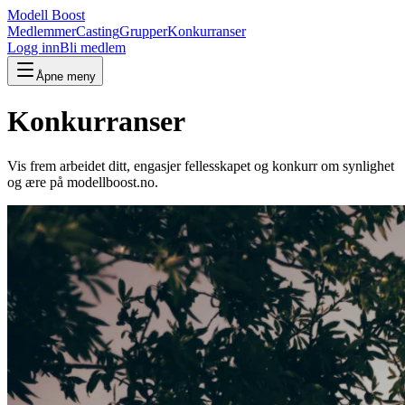
Modell Boost
Medlemmer
Casting
Grupper
Konkurranser
Logg inn
Bli medlem
Åpne meny
Konkurranser
Vis frem arbeidet ditt, engasjer fellesskapet og konkurr om synlighet
og ære på modellboost.no.