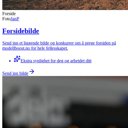
Forside
Foto
JanP
Forsidebilde
Send inn et liggende bilde og konkurrer om å prege forsiden på
modellboost.no for hele fellesskapet.
Ekstra synlighet for deg og arbeidet ditt
Send inn bilde