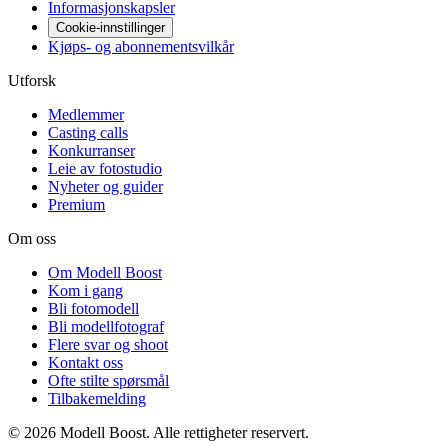
Informasjonskapsler
Cookie-innstillinger
Kjøps- og abonnementsvilkår
Utforsk
Medlemmer
Casting calls
Konkurranser
Leie av fotostudio
Nyheter og guider
Premium
Om oss
Om Modell Boost
Kom i gang
Bli fotomodell
Bli modellfotograf
Flere svar og shoot
Kontakt oss
Ofte stilte spørsmål
Tilbakemelding
©
2026
Modell Boost. Alle rettigheter reservert.