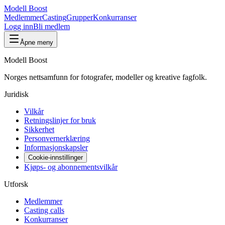
Modell Boost
Medlemmer
Casting
Grupper
Konkurranser
Logg inn
Bli medlem
Åpne meny
Modell Boost
Norges nettsamfunn for fotografer, modeller og kreative fagfolk.
Juridisk
Vilkår
Retningslinjer for bruk
Sikkerhet
Personvernerklæring
Informasjonskapsler
Cookie-innstillinger
Kjøps- og abonnementsvilkår
Utforsk
Medlemmer
Casting calls
Konkurranser