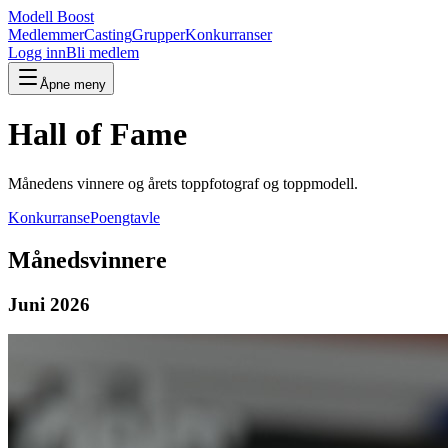
Modell Boost
Medlemmer
Casting
Grupper
Konkurranser
Logg inn
Bli medlem
Åpne meny
Hall of Fame
Månedens vinnere og årets toppfotograf og toppmodell.
Konkurranse
Poengtavle
Månedsvinnere
Juni 2026