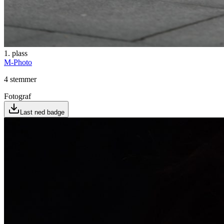
1
. plass
M-Photo
4
stemmer
Fotograf
Last ned badge