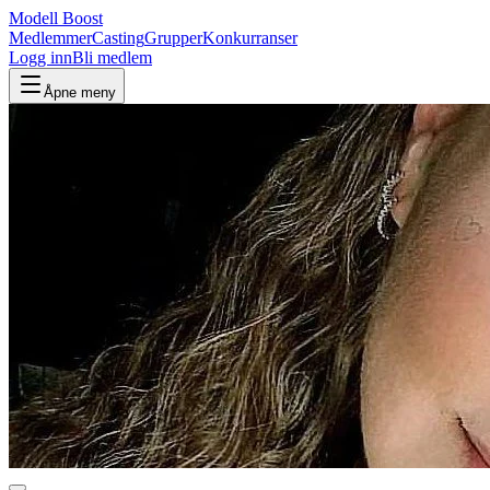
Modell Boost
Medlemmer
Casting
Grupper
Konkurranser
Logg inn
Bli medlem
Åpne meny