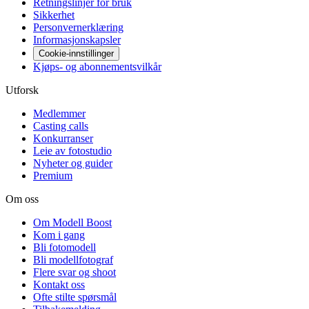
Retningslinjer for bruk
Sikkerhet
Personvernerklæring
Informasjonskapsler
Cookie-innstillinger
Kjøps- og abonnementsvilkår
Utforsk
Medlemmer
Casting calls
Konkurranser
Leie av fotostudio
Nyheter og guider
Premium
Om oss
Om Modell Boost
Kom i gang
Bli fotomodell
Bli modellfotograf
Flere svar og shoot
Kontakt oss
Ofte stilte spørsmål