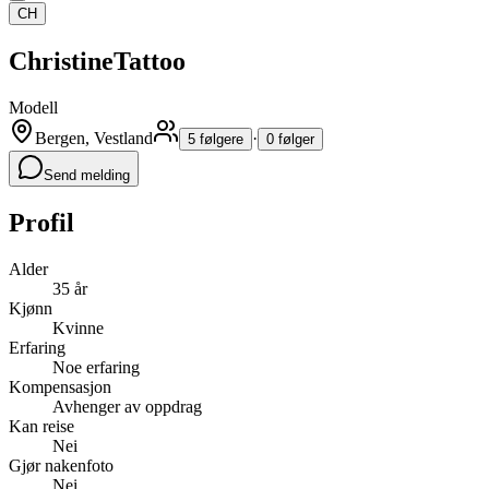
CH
ChristineTattoo
Modell
Bergen, Vestland
·
5 følgere
0 følger
Send melding
Profil
Alder
35 år
Kjønn
Kvinne
Erfaring
Noe erfaring
Kompensasjon
Avhenger av oppdrag
Kan reise
Nei
Gjør nakenfoto
Nei