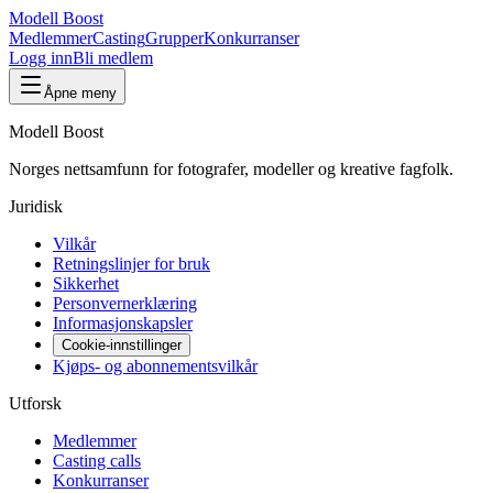
Modell Boost
Medlemmer
Casting
Grupper
Konkurranser
Logg inn
Bli medlem
Åpne meny
Modell Boost
Norges nettsamfunn for fotografer, modeller og kreative fagfolk.
Juridisk
Vilkår
Retningslinjer for bruk
Sikkerhet
Personvernerklæring
Informasjonskapsler
Cookie-innstillinger
Kjøps- og abonnementsvilkår
Utforsk
Medlemmer
Casting calls
Konkurranser