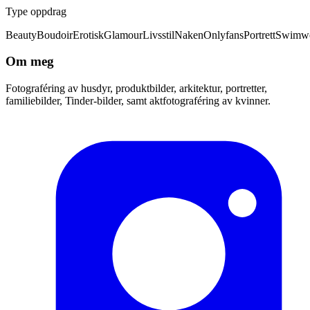
Type oppdrag
Beauty
Boudoir
Erotisk
Glamour
Livsstil
Naken
Onlyfans
Portrett
Swimw
Om meg
Fotograféring av husdyr, produktbilder, arkitektur, portretter,
familiebilder, Tinder-bilder, samt aktfotograféring av kvinner.