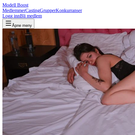
Modell Boost
Medlemmer
Casting
Grupper
Konkurranser
Logg inn
Bli medlem
Åpne meny