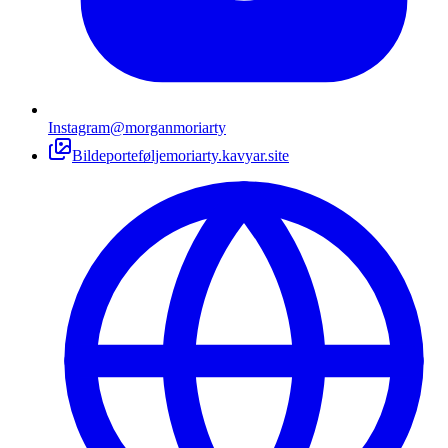
Instagram
@morganmoriarty
Bildeportefølje
moriarty.kavyar.site