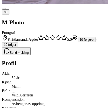
M-
M-Photo
Fotograf
Kristiansand, Agder
5.0
·
10 følgere
19 følger
Send melding
Profil
Alder
52 år
Kjønn
Mann
Erfaring
Veldig erfaren
Kompensasjon
Avhenger av oppdrag