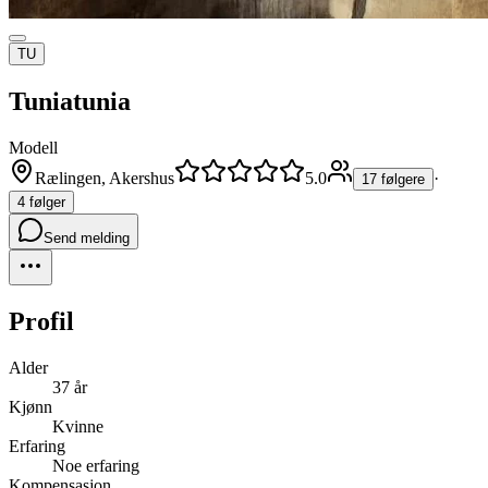
TU
Tuniatunia
Modell
Rælingen, Akershus
5.0
·
17 følgere
4 følger
Send melding
Profil
Alder
37 år
Kjønn
Kvinne
Erfaring
Noe erfaring
Kompensasjon