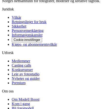
Norges nettsamfunn for fotografer, modeller og kreative fagfolk.
Juridisk
Vilkår
Retningslinjer for bruk
Sikkerhet
Personvernerklæring
Informasjonskapsler
Cookie-innstillinger
Kjøps- og abonnementsvilkår
Utforsk
Medlemmer
Casting calls
Konkurranser
Leie av fotostudio
Nyheter og guider
Premium
Om oss
Om Modell Boost
Kom i gang
Bli fotomodell