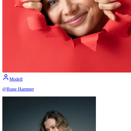
Modell
@
Rune Hammer