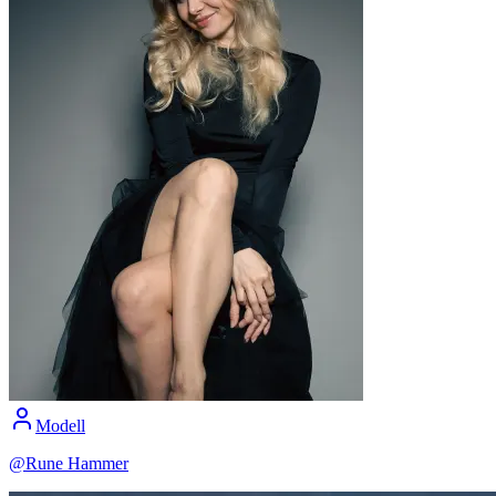
Modell
@
Rune Hammer