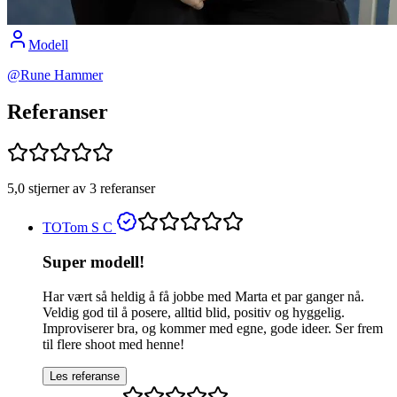
Modell
@
Rune Hammer
Referanser
5,0 stjerner av 3 referanser
TO
Tom S C
Super modell!
Har vært så heldig å få jobbe med Marta et par ganger nå.
Veldig god til å posere, alltid blid, positiv og hyggelig.
Improviserer bra, og kommer med egne, gode ideer. Ser frem
til flere shoot med henne!
Les referanse