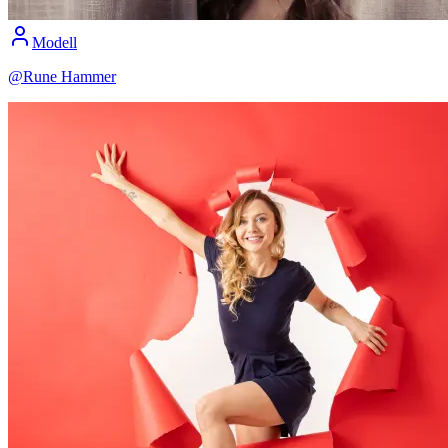
Modell
@
Rune Hammer