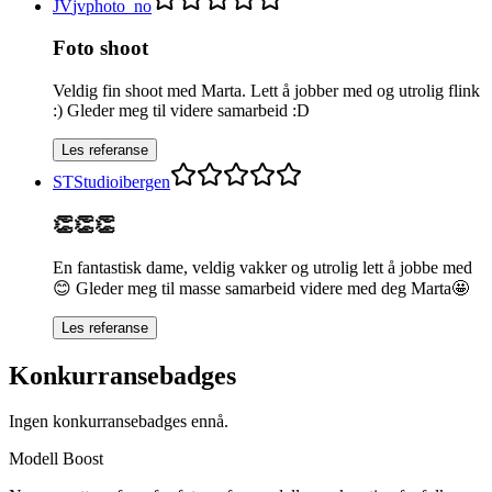
JV
jvphoto_no
Foto shoot
Veldig fin shoot med Marta. Lett å jobber med og utrolig flink
:) Gleder meg til videre samarbeid :D
Les referanse
ST
Studioibergen
👏👏👏
En fantastisk dame, veldig vakker og utrolig lett å jobbe med
😊 Gleder meg til masse samarbeid videre med deg Marta🤩
Les referanse
Konkurransebadges
Ingen konkurransebadges ennå.
Modell Boost