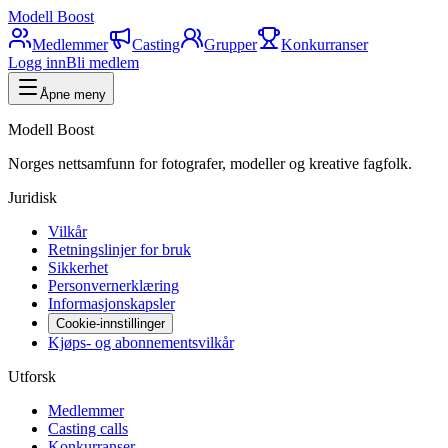
Modell Boost
Medlemmer
Casting
Grupper
Konkurranser
Logg inn
Bli medlem
Åpne meny
Modell Boost
Norges nettsamfunn for fotografer, modeller og kreative fagfolk.
Juridisk
Vilkår
Retningslinjer for bruk
Sikkerhet
Personvernerklæring
Informasjonskapsler
Cookie-innstillinger
Kjøps- og abonnementsvilkår
Utforsk
Medlemmer
Casting calls
Konkurranser