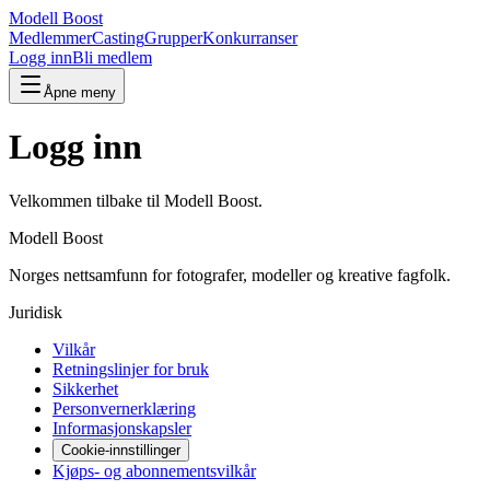
Modell Boost
Medlemmer
Casting
Grupper
Konkurranser
Logg inn
Bli medlem
Åpne meny
Logg inn
Velkommen tilbake til Modell Boost.
Modell Boost
Norges nettsamfunn for fotografer, modeller og kreative fagfolk.
Juridisk
Vilkår
Retningslinjer for bruk
Sikkerhet
Personvernerklæring
Informasjonskapsler
Cookie-innstillinger
Kjøps- og abonnementsvilkår